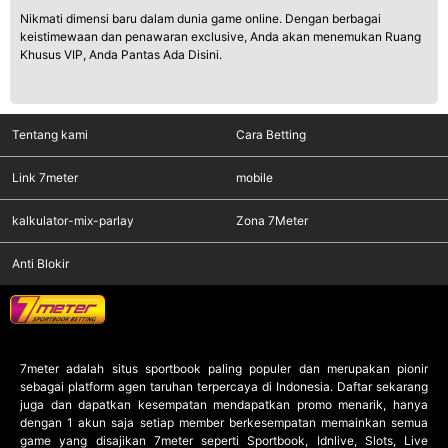
Nikmati dimensi baru dalam dunia game online. Dengan berbagai
keistimewaan dan penawaran exclusive, Anda akan menemukan Ruang
Khusus VIP, Anda Pantas Ada Disini.
Tentang kami
Cara Betting
Link 7meter
mobile
kalkulator-mix-parlay
Zona 7Meter
Anti Blokir
7meter
adalah situs sportbook paling populer dan merupakan pionir
sebagai platform agen taruhan terpercaya di Indonesia. Daftar sekarang
juga dan dapatkan kesempatan mendapatkan promo menarik, hanya
dengan 1 akun saja setiap member berkesempatan memainkan semua
game yang disajikan 7meter seperti Sportbook, Idnlive, Slots, Live